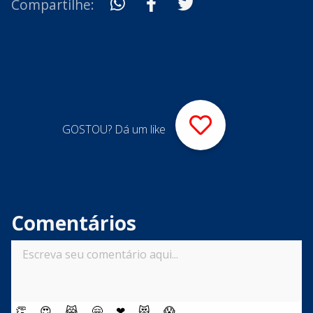
Compartilhe:
GOSTOU? Dá um like
Comentários
👏
😍
😹
🤗
❤
😻
😱