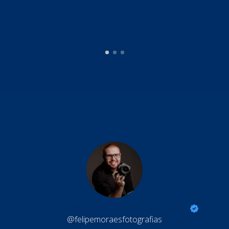
Instagram
Felipe Moraes Fotografias
@felipemoraesfotografias